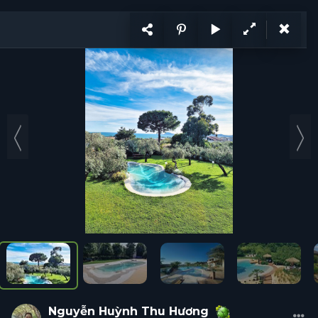
KẾT NỐI
VI
CÙNG PHÁT TRIỂN
Ý tưởng
Trang
1
/ 2
Ý tưởng
Hỏi đáp
Tổ chức
Cá nhân
Năng lực
Tuyển d
Nguyễn Huỳnh Thu
Hương