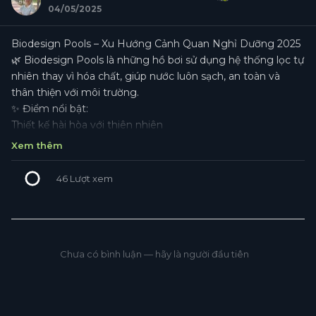
04/05/2025
Biodesign Pools – Xu Hướng Cảnh Quan Nghỉ Dưỡng 2025
🌿 Biodesign Pools là những hồ bơi sử dụng hệ thống lọc tự
nhiên thay vì hóa chất, giúp nước luôn sạch, an toàn và
thân thiện với môi trường.
✨ Điểm nổi bật:
Thiết kế hài hòa với thiên nhiên
Không sử dụng hóa chất, an toàn cho sức khỏe
Xem thêm
Tiết kiệm năng lượng và chi phí bảo trì
🏝️ Lý tưởng cho các khu nghỉ dưỡng, biệt thự, resort: Với
46
Lượt xem
khí hậu nhiệt đới của Việt Nam, Biodesign Pools là lựa chọn
hoàn hảo cho không gian thư giãn sang trọng, gần gũi với
thiên nhiên.