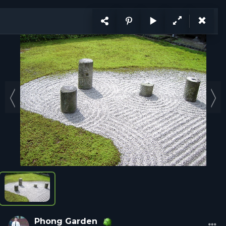
KẾT NỐI
VI
CÙNG PHÁT TRIỂN
Ý tưởng
Trang
1
/ 2
Ý tưởng
Hỏi đáp
Tổ chức
Cá nhân
Năng lực
Tuyển d
Phong
Garden