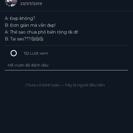
23/07/2019
A: Đẹp không?
B: Đơn giản mà vẫn đẹp!
A: Thế sao chưa phổ biến rộng rãi đi!
B: Tại sao???🤔🤔🤔
152
Lượt xem
Mê Vườn đã đánh dấu
+3