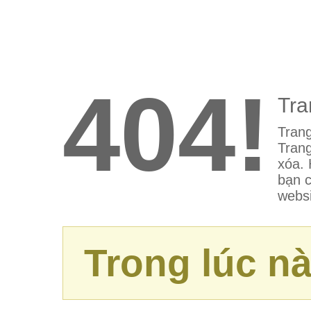
404!
Tra
Trang
Trang
xóa. 
bạn c
websi
Trong lúc nà